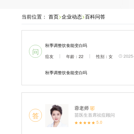
当前位置：
首页
>
企业动态
>
百科问答
秋季调整饮食能变白吗
问
2025
痘友
年龄：22
性别：女
秋季调整饮食能变白吗
蓉老师
答
苗医生首席祛痘顾问
5.0